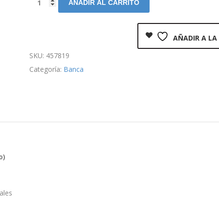
AÑADIR AL CARRITO
AÑADIR A LA
SKU:
457819
Categoría:
Banca
o)
ales