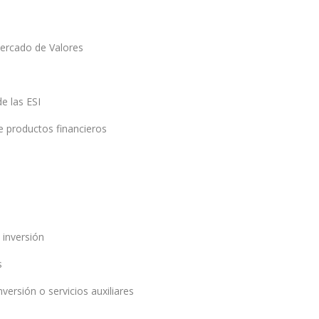
Mercado de Valores
e las ESI
e productos financieros
 inversión
s
nversión o servicios auxiliares