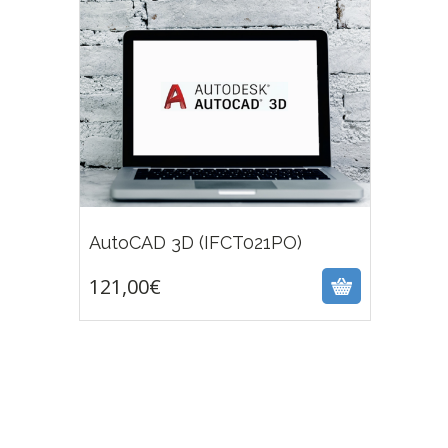
121,00
€
AutoCAD 3D (IFCT021PO)
121,00
€