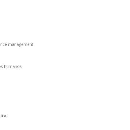
mance management
sos humanos
ital