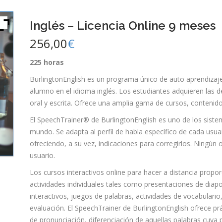
Inglés – Licencia Online 9 meses
256,00
€
225 horas
BurlingtonEnglish es un programa único de auto aprendizaj
alumno en el idioma inglés. Los estudiantes adquieren las
oral y escrita. Ofrece una amplia gama de cursos, contenidos
El SpeechTrainer® de BurlingtonEnglish es uno de los sis
mundo. Se adapta al perfil de habla específico de cada usuar
ofreciendo, a su vez, indicaciones para corregirlos. Ningún 
usuario.
Los cursos interactivos online para hacer a distancia propo
actividades individuales tales como presentaciones de diapo
interactivos, juegos de palabras, actividades de vocabulari
evaluación. El SpeechTrainer de BurlingtonEnglish ofrece prác
de pronunciación, diferenciación de aquellas palabras cuya 