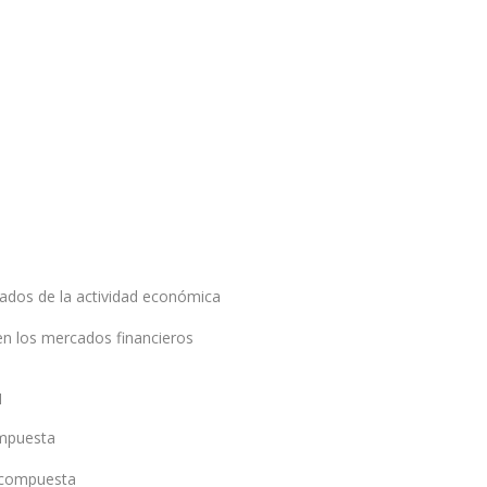
zados de la actividad económica
en los mercados financieros
N
ompuesta
n compuesta