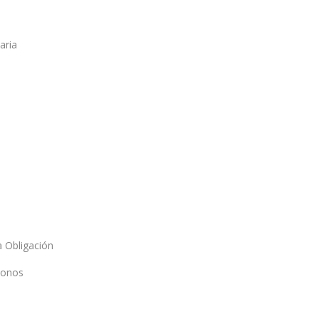
aria
a Obligación
Bonos