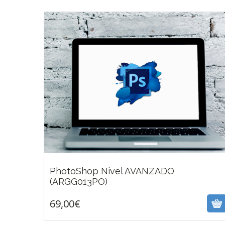
PhotoShop Nivel AVANZADO
69,00
€
(ARGG013PO)
69,00
€