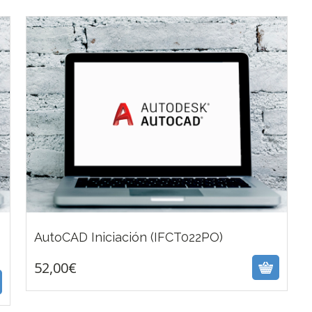
52,00
€
AutoCAD Iniciación (IFCT022PO)
52,00
€