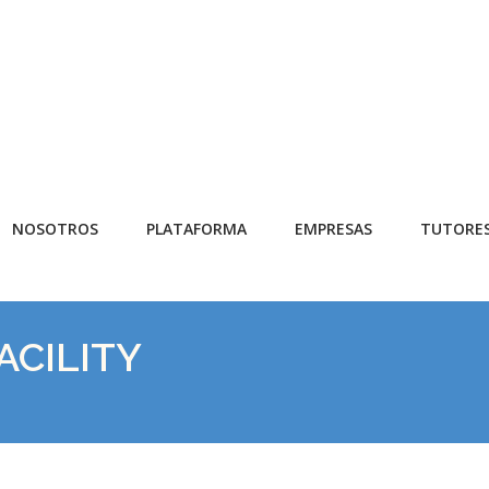
NOSOTROS
PLATAFORMA
EMPRESAS
TUTORE
ACILITY